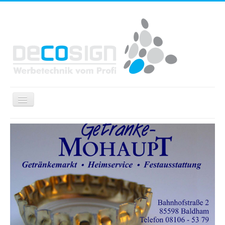
Navigation
an/aus
Home
Fahrzeugbeschriftung
Werbetechnik
Druckprodukte
Baustellen & Fassadenwerbung
Spannrahmensysteme