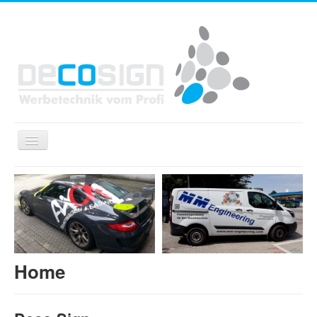
Navigation
an/aus
Home
Fahrzeugbeschriftung
Werbetechnik
Druckprodukte
Home
Baustellen & Fassadenwerbung
Spannrahmensysteme