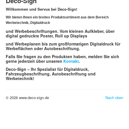
Deco-Sign
Textil
Willkommen und Servus bei Deco-Sign!
Grafik
Wir bieten Ihnen ein breites Produktsortiment aus dem Bereich
Leuchtkästen & LED Leuchttechnik
Werbetechnik, Digitaldruck
Kontakt
und Werbebeschriftungen. Vom kleinen Aufkleber, über
digital gedruckte Poster, Roll up Displays
Impressum / Datenschutz
und Werbeplanen bis zum großformatigen Digitaldruck für
Werbeflächen oder Autobeschriftung.
Falls Sie fragen zu den Produkten haben, melden Sie sich
gerne jederzeit über unseren
Kontakt
.
Deco-Sign – Ihr Spezialist für Digitaldruck,
Fahrzeugbeschriftung, Autobeschriftung und
Werbetechnik!
© 2026 www.deco-sign.de
Nach oben